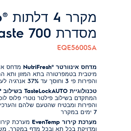
מ
מסדרת UltimateTaste 700 דגם
EQE5600SA
מדחס אינוורטר ®NutriFresh
מדחס אינו
מיטבית בטמפרטורה בתא המזון ותא הה
והפירות פי 3 וחוסך עד 37% אנרגיה לעומת מדחס אינוורטר סטנדרטי
טכנולוגיית TasteLockAUTO בשילוב
™
המתקדם בשילוב פילטר נוטרי פלוס לוכד
והפירות ומבטיח שהטעם שלהם והערכים 
7 ימים במקרר
מערכת קירור EvenTemp
מערכת קירור
ומדויקת בכל תא ובכל מדף במקרר, מש