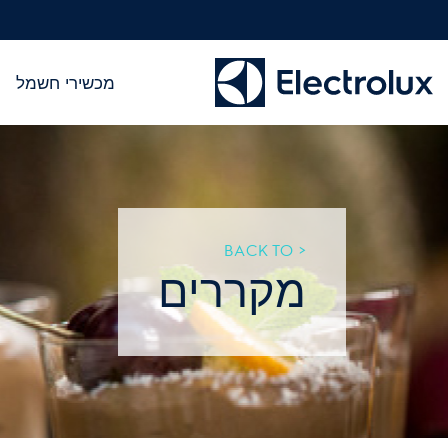
מכשירי חשמל
< BACK TO
מקררים