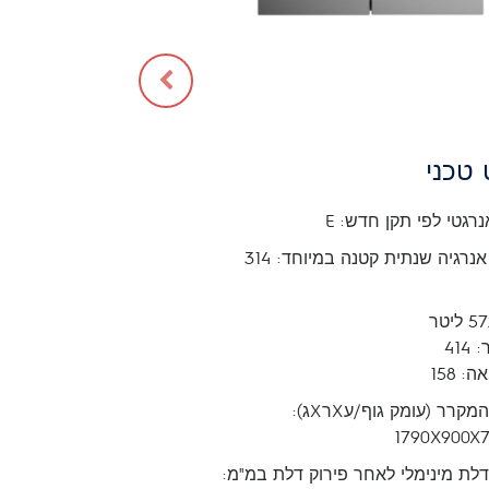
טכני
נרגטי לפי תקן חדש: E
• צריכת אנרגיה שנתית קטנה במיוחד: 314
41
 158
• מידות המקרר (עומק גוף/עXרXג):
1790X900
לת מינימלי לאחר פירוק דלת במ"מ: