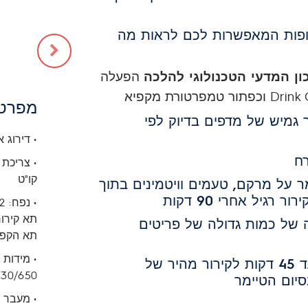
ופות המאפשרות לכם לראות מה
ון המדעי הטכנולוגי להלכה
הפעלה
מפרט 
גמיש של מדפים בדיוק לפי
• דירוג א
ח
קו"ט
 על מרקם, טעמים וויטמינים בתוך
רגיל אחרי 90 דקות
• נפח: 572 ליטר
תא קירור: 4
של כמות גדולה של פריטים
תא הקפאה:
תזמון טיימר 20 עד 45 דקות לקירור מהיר של
X730/650
ום הטיימר
• מעבר ד