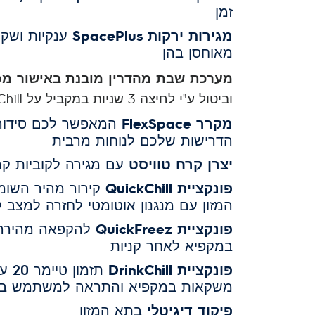
זמן
מגירות ירקות SpacePlus
ענקיות ושק
מאוחסן בהן
מערכת שבת מהדרין מובנת
באישור מכ
וביטול ע"י לחיצה 3 שניות במקביל על Drink Chill וכפתור טמפרטורת מקפיא
מקרר Flex
Space
המאפשר לכם סידור 
הדרישות שלכם לנוחות מרבית
יצרן קרח טוויסט
עם מגירה לקוביות קר
פונקציית QuickChill
קירור מהיר השומר
המזון עם מנגנון אוטומטי לחזרה למצב קירור 
פונקציית QuickFreez
להקפאה מהירה 
במקפיא לאחר קניות
פונקציית DrinkChill
משקאות במקפיא והתראה למשתמש בסי
פיקוד דיגיטלי
בתא המזון