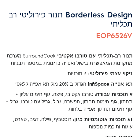
Borderless Design תנור פירוליטי רב
תכליתי
EOP6526V
תנור רב-תכליתי עם טורבו אקטיבי
SurroundCook מערכת
מתקדמת המאפשרת בישול ואפייה בו זמנית במספר תבניות
ניקוי עצמי פירוליטי:
3 תוכניות
תא אפייה InfiSpace
הגדול ב 20% מול תא אפייה קלאסי
9 תוכניות עבודה:
טורבו אקטיבי, פיצה, גוף חימום עליון +
תחתון, גוף חימום תחתון, הפשרה, גריל, גריל עם טורבו, גריל +
גוף חימום תחתון, אפייה בלחות
41 תוכניות אוטומטיות כגון:
רוסטביף, פילה, דגים, טארט,
עוגות ותוכניות נוספות
חימום מהיר