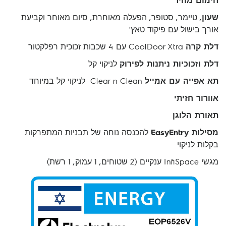
שעון
, טיימר, סטופר, הפעלה מאוחרת, סיום מאוחר וקביעת
אורך בישול עם פיקוד טאץ'
דלת קרה
CoolDoor Xtra עם 4 שכבות זכוכית רפלקטור
דלת וזכוכיות ניתנות לפירוק
לניקוי קל
תא אפייה עם אמייל
Clear n Clean לניקוי קל במיוחד
אוורור חזיתי
תאורת הלוגן
מסילות EasyEntry
להכנסה נוחה של תבניות המתפרקות
בקלות לניקוי
מגשי InfiSpace ענקיים (2 שטוחים, 1 עמוק, 1 רשת)