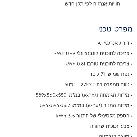
תוויות אנרגיה לפי תקן חדש
מפרט טכני
• דירוג אנרגטי: A
• צריכה לתוכנית קונבנציונלי kWh 0.99
• צריכה לתוכנית טורבו kWh 0.81
• נפח שמיש: 71 ליטר
• טווח טמפרטורה: 50°C - 275°C
• מידות הגומחה (גxרxע) במ"מ: 589x560x550
• מידות התנור (גxרxע) במ"מ: 594x594x567
• הספק מקסימלי של התנור 3.5 kWh
• צבע: זכוכית שחורה
• מיוצר בגרמניה