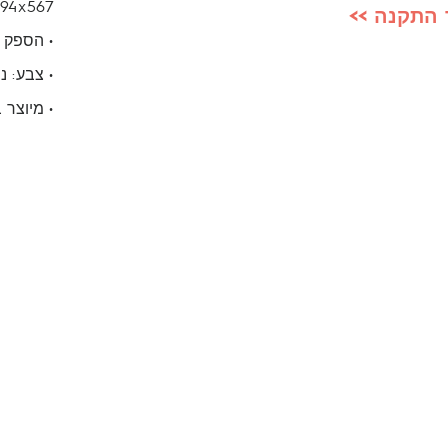
4x594x567
 התקנה >>
• הספק מק
• צבע: נ
• מיוצר 