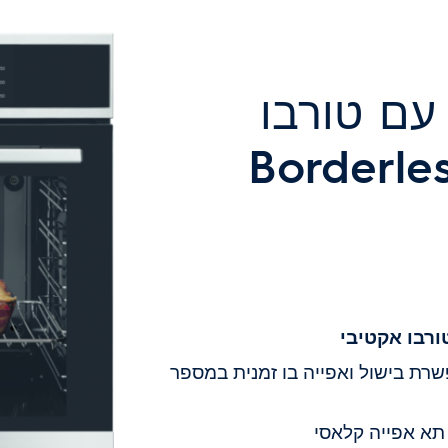
SurroundCook עם טורבו
יבי מסדרת Borderless
ורבו אקטיבי
ת בישול ואפייה בו זמנית במספר