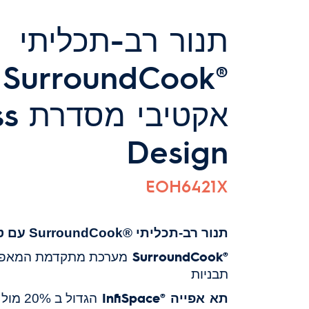
תנור רב-תכליתי
®
אקט
Design
EOH6421X
תנור רב-תכליתי ®SurroundCook
עם ט
®SurroundCook
מערכת
מתקדמת המאפשר
תבניות
תא אפייה ®InfiSpace
הגדול ב 20% מול תא אפייה קלאסי