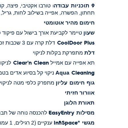
9 תוכניות עבודה:
טורבו אקטיבי, פיצה, קונ
תחתון, הפשרה, אפייה בשילוב לחות, גריל, 
חימום מהיר אוטומטי
שעון
טיימר לקביעת אורך בישול עם פיקוד 
CoolDoor Plus
דלת קרה עם 3 שכבות זכוכית רפלקטור
דלת
מתפרקת בקלות לניקוי
Clear'n
Clean
תא אפייה עם אמייל
לניקו
Cleaning
Aqua
ניקוי קל בסיוע אדים בט
גוף חימום עליון
מתפרק כלפי מטה לניקוי 
אוורור חזיתי
תאורת הלוגן
מסילות EasyEntry
להכנסה נוחה של תבני
מגשי ®InfiSpace
ענקיים (2 רגילים, 1 עמוק, 1 רשת)