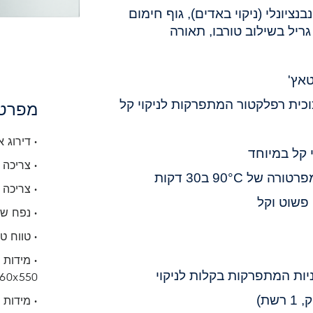
בנציונלי (ניקוי באדים), גוף חימום
גריל בשילוב טורבו, תאורה
טאץ'
המתפרקות לניקוי קל
מפרט 
• דירוג א
י קל במיוחד
• צריכה לתו
מפרטורה של
C
°
90
ב30 דקות
• צריכה לתו
פשוט וקל
• נפח שמיש: 
• טווח טמפרטו
ות המתפרקות בקלות לניקוי
9x560x550