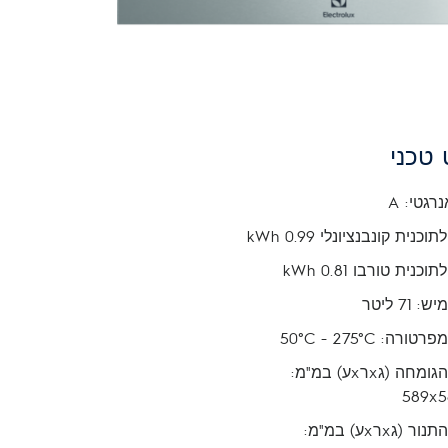
טכני
נרגטי: A
כנית קונבנציונלי kWh 0.99
כנית טורבו kWh 0.81
71 ליטר
רה: 50°C - 275°C
• מידות הגומחה (גxרxע) במ"מ:
58
• מידות התנור (גxרxע) במ"מ: