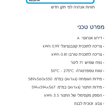
תוויות אנרגיה לפי תקן חדש
מפרט טכני
• דירוג אנרגטי: A
• צריכה לתוכנית קונבנציונלי kWh 0.99
• צריכה לתוכנית טורבו kWh 0.81
• נפח שמיש: 71 ליטר
• טווח טמפרטורה: 50°C - 275°C
• מידות הגומחה (גxרxע) במ"מ: 589x560x550
• מידות התנור (גxרxע) במ"מ: 594x594x567
• הספק מקסימלי של התנור 3.5 kWh
• צבע: זכוכית לבנה