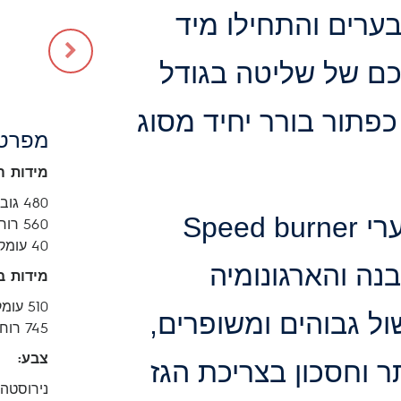
ערים והתחילו מיד
כם של שליטה בגודל
תור בורר יחיד מסוג
מפרט 
מידות ה
480 גובה
מבערי Speed burner
560 רוחב
40 עומק
ה והארגונומיה
מידות ב
510 עומק
ול גבוהים ומשופרים,
745 רוחב
צבע:
ר וחסכון בצריכת הגז
נירוסטה