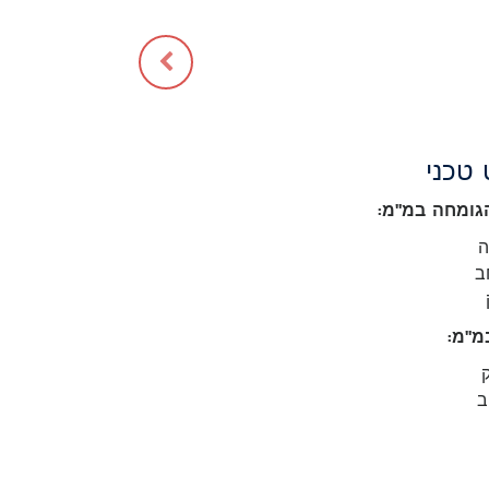
טכני
גומחה במ"מ:
מ"מ: