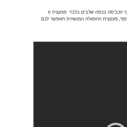
ונקצית TimeManager® באפשרותכם לבחור את משך הכביסה בכמה שלבים בלבד. פונקציה זו
נוסף, פונקצית ההפעלה המושהית תאפשר לכם