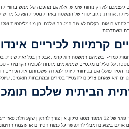
לעצמכם לא רק נוחות שימוש, אלא גם מהפכה של ממש בחוויית הניקי
יתית אחרת. ניגוב יסודי של המשטח בעזרת מטלית הוא כל מה שתז
להתאים אותן בקלות לעיצוב המטבח שלכם. הן מינימליסטיות ואלגנט
טבח משתדרגת.
ים קרמיות לכיריים אינדו
ות דומות למדי- בשניהם המשטח הוא קרמי, אבל הן בכל זאת שונות: 
בוססת על סלילים מגנטיים שממוקמים מתחת לזכוכית הקרמית – טכנו
הסיר פועל) וגם בטיחותית יותר למקרה ששכחתם את הכיריים דולקי
טיים היא שאתם צריכים להצטייד בסירים ובמחבתות תואמים, שיוכ
ית הביתית שלכם תומכת
אם תשתית החשמל הביתי שלכם כוללת חיבורי חד פאזי של 32 אמפר מסוג סיקון, אין צ
 עם אותם ביצועים ומבלי להתפשר על כמות הסירים או עוצמת החימום