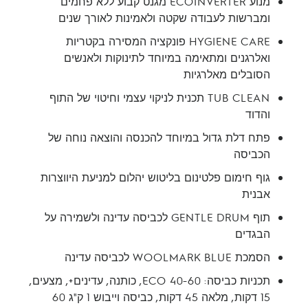
מנוע ECOINVERTER מגנט קבוע ללא פחמים
ומברשות לעבודה שקטה ולאמינות לאורך שנים
HYGIENE CARE פונקציה המסירה בקטריות
ואלרגנים ומתאימה במיוחד לתינוקות ולאנשים
הסובלים מאלרגיות
TUB CLEAN תכנית לניקוי עצמי וחיטוי של התוף
והדוד
פתח דלת גדול במיוחד להכנסה והוצאה נוחה של
הכביסה
גוף חימום פלטינום בליטוש יהלום למניעת היווצרות
אבנית
תוף GENTLE DRUM לכביסה עדינה ולשמירה על
הבגדים
הסמכת WOOLMARK BLUE לכביסה עדינה
תכניות כביסה: ECO 40-60, כותנה, עדינים+, מצעים,
15 דקות, מלאה 45 דקות, כביסה וייבוש 1 ק"ג 60